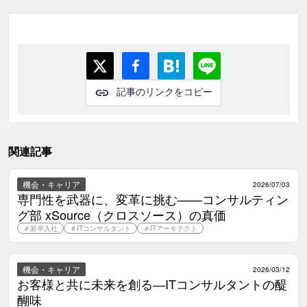
記事のリンクをコピー
関連記事
機会・キャリア
2026/07/03
専門性を武器に、変革に挑む——コンサルティン
グ部 xSource（クロスソース）の真価
＃
新卒入社
＃
ITコンサルタント
＃
ITアーキテクト
機会・キャリア
2026/03/12
お客様と共に未来を創る―ITコンサルタントの醍
醐味