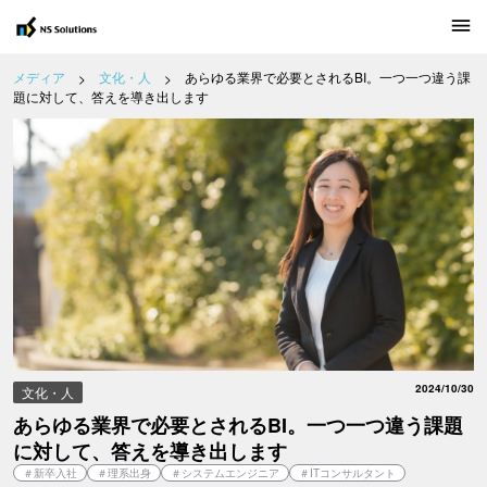
あらゆる業界で必要とされるBI。一つ一つ違う課題に対して、答えを導
メディア
メディア
文化・人
あらゆる業界で必要とされるBI。一つ一つ違う課
題に対して、答えを導き出します
キャリア採用 募集職種
新卒採用 インターンシップ情報
2024/10/30
文化・人
あらゆる業界で必要とされるBI。一つ一つ違う課題
に対して、答えを導き出します
＃
新卒入社
＃
理系出身
＃
システムエンジニア
＃
ITコンサルタント