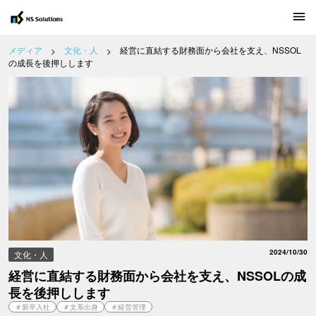
経営に直結する財務面から会社を支え、NSSOLの成長を後押しします
メディア
メディア
文化・人
経営に直結する財務面から会社を支え、NSSOL
の成長を後押しします
キャリア採用 募集職種
新卒採用 インターンシップ情報
2024/10/30
文化・人
経営に直結する財務面から会社を支え、NSSOLの成
長を後押しします
＃
新卒入社
＃
文系出身
＃
経営管理