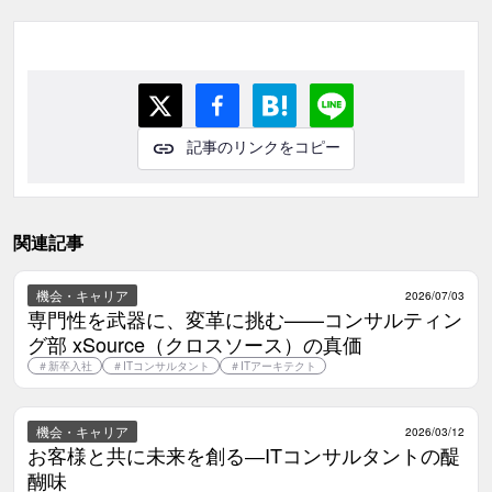
記事のリンクをコピー
関連記事
機会・キャリア
2026/07/03
専門性を武器に、変革に挑む——コンサルティン
グ部 xSource（クロスソース）の真価
＃
新卒入社
＃
ITコンサルタント
＃
ITアーキテクト
機会・キャリア
2026/03/12
お客様と共に未来を創る―ITコンサルタントの醍
醐味