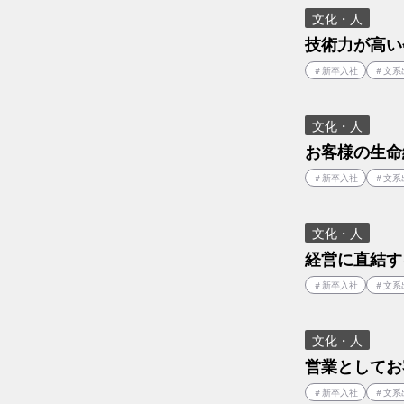
文化・人
技術力が高い
＃
新卒入社
＃
文系
文化・人
お客様の生命
＃
新卒入社
＃
文系
文化・人
経営に直結す
＃
新卒入社
＃
文系
文化・人
営業としてお
＃
新卒入社
＃
文系