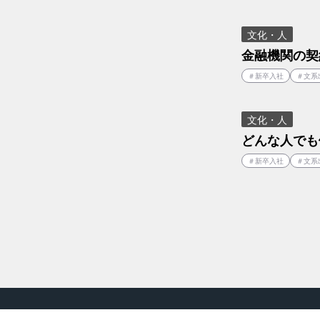
文化・人
金融機関の契
＃
新卒入社
＃
文系
文化・人
どんな人でも
＃
新卒入社
＃
文系