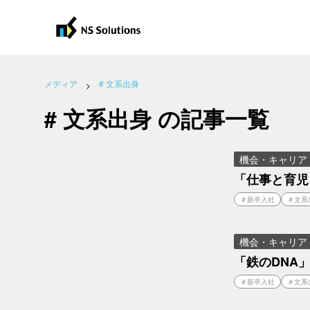
#
文系出身
の記事一覧
メディア
# 文系出身
# 文系出身 の記事一覧
機会・キャリア
「仕事と育児
＃
新卒入社
＃
文系
機会・キャリア
「鉄のDNA
＃
新卒入社
＃
文系