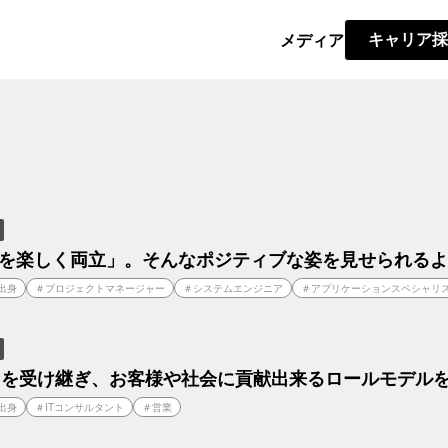
メディア
キャリア採
を楽しく両立」。そんなポジティブな姿を見せられるよ
出身
＃
プロジェクトマネージャー
＃
システムエンジニア
＃
アプリケーションスペシャリ
」を受け継ぎ、お客様や社会に貢献出来るロールモデル
出身
＃
ITコンサルタント
＃
営業