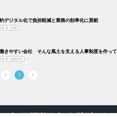
約デジタル化で負担軽減と業務の効率化に貢献
出身
＃
営業
働きやすい会社　そんな風土を支える人事制度を作って
出身
＃
経営管理
1
Copyright (c) 2025 NS Solutions Corporation. All Rights Reserved.