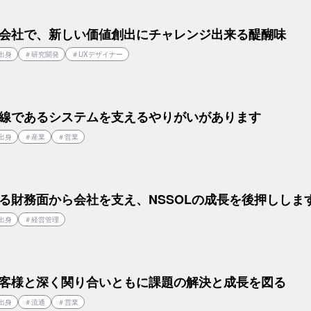
会社で、新しい価値創出にチャレンジ出来る醍醐味
出身
＃
研究開発
＃
UXデザイナー
線であるシステムを支えるやりがいがあります
出身
＃
産業
＃
営業
る財務面から会社を支え、NSSOLの成長を後押ししま
出身
＃
経営管理
客様と深く関り合いともに課題の解決と成長を図る
出身
＃
流通
＃
営業